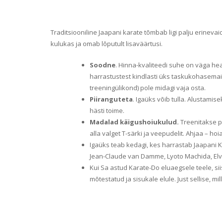
Traditsiooniline Jaapani karate tõmbab ligi palju erinev
kulukas ja omab lõputult lisaväärtusi.
Soodne
. Hinna-kvaliteedi suhe on väga he
harrastustest kindlasti üks taskukohasemai
treeningülikond) pole midagi vaja osta.
Piiranguteta
. Igaüks võib tulla. Alustami
hästi toime.
Madalad käigushoiukulud.
Treenitakse p
alla valget T-särki ja veepudelit. Ahjaa – ho
Igaüks teab kedagi, kes harrastab Jaapani 
Jean-Claude van Damme, Lyoto Machida, Elvi
Kui Sa astud Karate-Do eluaegsele teele, si
mõtestatud ja sisukale elule. Just sellise, mi