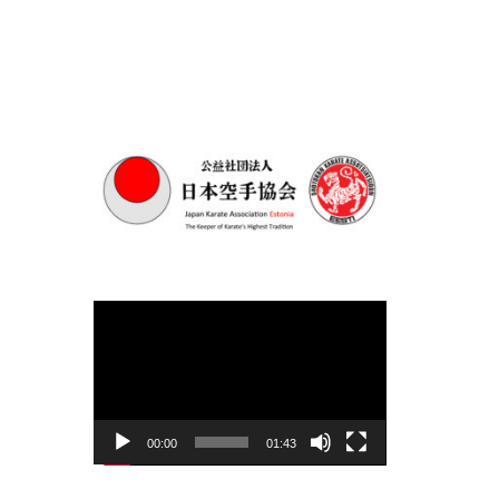
Videoesitaja
00:00
01:43