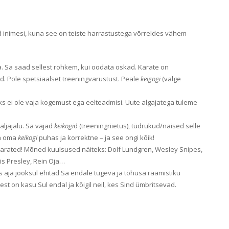
aid inimesi, kuna see on teiste harrastustega võrreldes vähem
a. Sa saad sellest rohkem, kui oodata oskad. Karate on
d. Pole spetsiaalset treeningvarustust. Peale
keigogi
(valge
seks ei ole vaja kogemust ega eelteadmisi. Uute algajatega tuleme
aljajalu. Sa vajad
keikogi
d (treeningriietus), tüdrukud/naised selle
ia oma
keikogi
puhas ja korrektne – ja see ongi kõik!
Karated! Mõned kuulsused näiteks: Dolf Lundgren, Wesley Snipes,
s Presley, Rein Oja…
is aja jooksul ehitad Sa endale tugeva ja tõhusa raamistiku
llest on kasu Sul endal ja kõigil neil, kes Sind ümbritsevad.