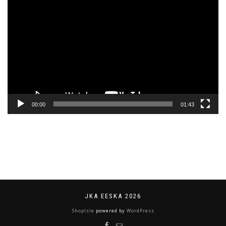
Videoesitaja
00:00
01:43
JKA EESKA 2026
ShopIsle
powered by
WordPress