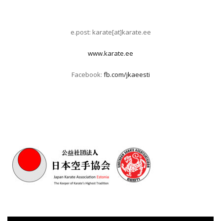
e.post: karate[at]karate.ee
www.karate.ee
Facebook:
fb.com/jkaeesti