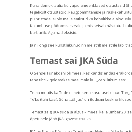
Kuna demokraatia külvajad ameeriklased otsustasid Shuri 
tegelikult otsustatud, kaugpommitamise ja raskekahuritulega
pulbristada, ei ole meile säilinud ka kohalikke ajalooürik
Kolumbuse pööramise veale ja mis seisab hävitatud kultuu
barbarlik. Aga nad eksisid.
Ja nii ongi see kunst liikunud nn meistrilt meistrile läbi t
Temast sai JKA Süda
O Sensei Funakoshi oli mees, kes kandis endas erakordset
täna tihti kirjeldatakse maailmale kui „Zen’i liikumises“.
Tema muutis ka Tode nimetusena kasutusel olnud Tang-Te
Te’ks (tühi käsi). Sõna „tühjus“ on Budismi keskne filosoof
Temast saigi JKA süda ja algus – mees, kelle ümber 20. s
õpetusele jääb JKA igavesti truuks.
JKA on Karate Kõrgeima Traditsiooni Hoidja, võitluskunst