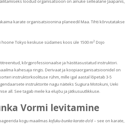
säilitamiseks loodud organisatsioon on ainuke sellealane Jaapanis,
kaima karate organisatsioonina planeedil Maa. Tihti kõrvutatakse
2
teri hoone Tokyo keskuse südames koos üle 1500 m
Dojo
treenitud, kõrgprofessionaalse ja hästitasustatud instruktori.
 maailma kahesaja ringis. Derivaat ja koopiaorganisatsioonidel on
rteri instruktorkoolituse rühm, mille igal aastal lõpetab 3-5
legendaarsete instruktorite nagu näiteks Sugiura Motokuni, Ueki
e all. See tagab meile ka elujõu ja jätkusuutlikkuse.
nka Vormi levitamine
ropageerida kogu maailmas
kofuku-bunka karate-do
’
d
– see on karate,