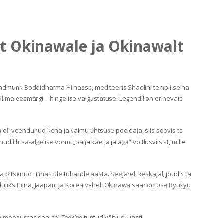
ast Okinawale ja Okinawalt
rändmunk Boddidharma Hiinasse, mediteeris Shaolini templi seina
ülima eesmärgi – hingelise valgustatuse. Legendil on erinevaid
 oli veendunud keha ja vaimu ühtsuse pooldaja, siis soovis ta
d lihtsa-algelise vormi „palja käe ja jalaga“ võitlusviisist, mille
õitsenud Hiinas üle tuhande aasta. Seejärel, keskajal, jõudis ta
elüliks Hiina, Jaapani ja Korea vahel. Okinawa saar on osa Ryukyu
 ja moodustas seeläbi
Tode’na
tuntud võitluskunsti.