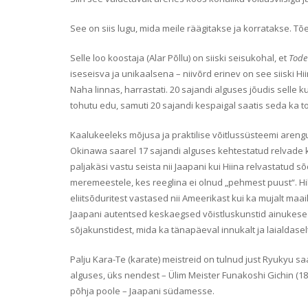
See on siis lugu, mida meile räägitakse ja korratakse. Tõe
Selle loo koostaja (Alar Põllu) on siiski seisukohal, et
Tode
iseseisva ja unikaalsena – niivõrd erinev on see siiski Hi
Naha linnas, harrastati. 20 sajandi alguses jõudis selle 
tohutu edu, samuti 20 sajandi kespaigal saatis seda ka 
Kaalukeeleks mõjusa ja praktilise võitlussüsteemi arengu
Okinawa saarel 17 sajandi alguses kehtestatud relvade 
paljakäsi vastu seista nii Jaapani kui Hiina relvastatud s
meremeestele, kes reeglina ei olnud „pehmest puust“. Hil
eliitsõduritest vastased nii Ameerikast kui ka mujalt maai
Jaapani autentsed keskaegsed võistluskunstid ainukes
sõjakunstidest, mida ka tänapäeval innukalt ja laialdasel
Palju Kara-Te (karate) meistreid on tulnud just Ryukyu sa
alguses, üks nendest – Ülim Meister Funakoshi Gichin (186
põhja poole – Jaapani südamesse.