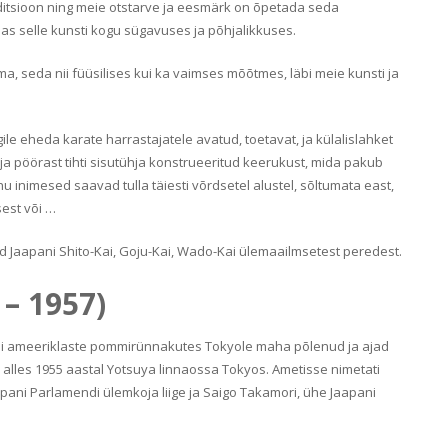
ditsioon ning meie otstarve ja eesmärk on õpetada seda
mas selle kunsti kogu sügavuses ja põhjalikkuses.
, seda nii füüsilises kui ka vaimses mõõtmes, läbi meie kunsti ja
le eheda karate harrastajatele avatud, toetavat, ja külalislahket
ja pöörast tihti sisutühja konstrueeritud keerukust, mida pakub
 inimesed saavad tulla täiesti võrdsetel alustel, sõltumata east,
sest või …
id Jaapani Shito-Kai, Goju-Kai, Wado-Kai ülemaailmsetest peredest.
 – 1957)
oli ameeriklaste pommirünnakutes Tokyole maha põlenud ja ajad
 alles 1955 aastal Yotsuya linnaossa Tokyos. Ametisse nimetati
pani Parlamendi ülemkoja liige ja Saigo Takamori, ühe Jaapani