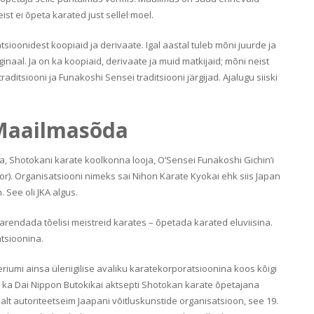
ist ei õpeta karated just sellel moel.
oonidest koopiaid ja derivaate. Igal aastal tuleb mõni juurde ja
inaal. Ja on ka koopiaid, derivaate ja muid matkijaid; mõni neist
aditsiooni ja Funakoshi Sensei traditsiooni järgijad. Ajalugu siiski
 Maailmasõda
a, Shotokani karate koolkonna looja, O’Sensei Funakoshi Gichin’i
ctor). Organisatsiooni nimeks sai Nihon Karate Kyokai ehk siis Japan
 See oli JKA algus.
a arendada tõelisi meistreid karates – õpetada karated eluviisina.
atsioonina.
eeriumi ainsa üleriigilise avaliku karatekorporatsioonina koos kõigi
 ka Dai Nippon Butokikai aktsepti Shotokan karate õpetajana
tsalt autoriteetseim Jaapani võitluskunstide organisatsioon, see 19.