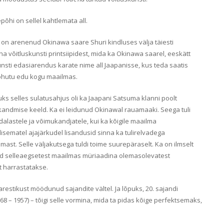
põhi on sellel kahtlemata all.
on arenenud Okinawa saare Shuri kindluses välja täiesti
ina võitluskunsti printsiipidest, mida ka Okinawa saarel, eeskätt
kunsti edasiarendus karate nime all Jaapanisse, kus teda saatis
tohutu edu kogu maailmas.
ks selles sulatusahjus oli ka Jaapani Satsuma klanni poolt
kandmise keeld. Ka ei leidunud Okinawal rauamaaki. Seega tuli
õdalastele ja võimukandjatele, kui ka kõigile maailma
isematel ajajärkudel lisandusid sinna ka tulirelvadega
lmast. Selle väljakutsega tuldi toime suurepäraselt. Ka on ilmselt
ed selleaegsetest maailmas müriaadina olemasolevatest
t harrastatakse.
arestikust möödunud sajandite vältel. Ja lõpuks, 20. sajandi
8 – 1957) – tõigi selle vormina, mida ta pidas kõige perfektsemaks,