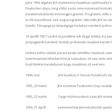
Juba 1956 algatas JKA esimesena maailmas spetsiaalse int
Peakorteri dojos ning võttis vastu oma esimesed instrukt
karateinstruktorite treeningprogramm. Programm, mille s
ei ole küündinud. See ongi programm, läbi mille JKA on ü
kaadri. Täisajaga ja täispalgaga hoitakse nendest jook
10 aprillil 1957 sai JKA-st juriidiline isik (legal entity), k
propageerib karated, levitab ja rikastab reaalset karate 
Umbes kahe nädala pärast peale ametliku staatuse saami
kümneaastast tihedat tööd ja saavutusi, oli see siiski ühe
Kuid tõeline karatebuum kogu maailmas oli veel ees.
1949, mai JKA luuakse O Sensei Funakoshi Gichi
1955, 20 märts JKA esimene Peakorteri Dojo avatak
1955, 22 märts Saigo Kichinosukest saav JKA esimen
1956, 01 aprill esimesed karateinstruktorite spetsia