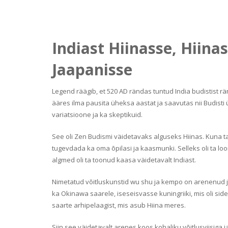
Indiast Hiinasse, Hiin
Jaapanisse
Legend räägib, et 520 AD rändas tuntud India budistist 
ääres ilma pausita üheksa aastat ja saavutas nii Budisti 
variatsioone ja ka skeptikuid.
See oli Zen Budismi väidetavaks alguseks Hiinas. Kuna ta
tugevdada ka oma õpilasi ja kaasmunki. Selleks oli ta loonu
algmed oli ta toonud kaasa väidetavalt Indiast.
Nimetatud võitluskunstid wu shu ja kempo on arenenud ja 
ka Okinawa saarele, iseseisvasse kuningriiki, mis oli sid
saarte arhipelaagist, mis asub Hiina meres.
Siin see väidetavalt arenes koos kohaliku võitlusviisiga