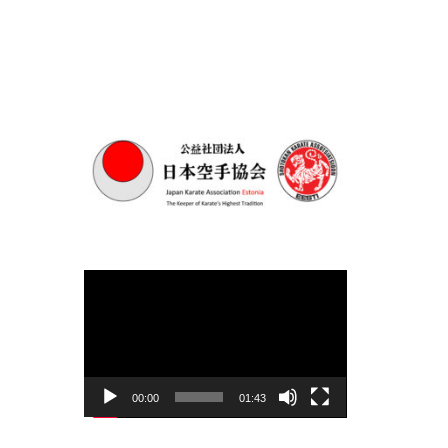
Videoesitaja
00:00
01:43