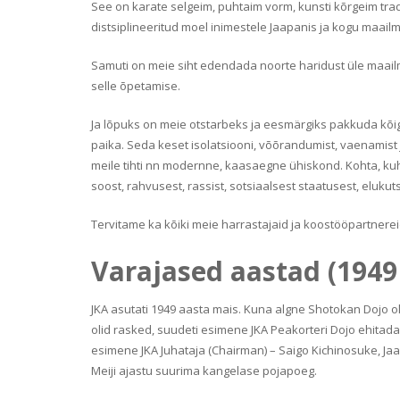
See on karate selgeim, puhtaim vorm, kunsti kõrgeim tra
distsiplineeritud moel inimestele Jaapanis ja kogu maail
Samuti on meie siht edendada noorte haridust üle maailma
selle õpetamise.
Ja lõpuks on meie otstarbeks ja eesmärgiks pakkuda kõigi
paika. Seda keset isolatsiooni, võõrandumist, vaenamist 
meile tihti nn modernne, kaasaegne ühiskond. Kohta, kuhu
soost, rahvusest, rassist, sotsiaalsest staatusest, elukut
Tervitame ka kõiki meie harrastajaid ja koostööpartnere
Varajased aastad (1949
JKA asutati 1949 aasta mais. Kuna algne Shotokan Dojo 
olid rasked, suudeti esimene JKA Peakorteri Dojo ehitada
esimene JKA Juhataja (Chairman) – Saigo Kichinosuke, Jaa
Meiji ajastu suurima kangelase pojapoeg.