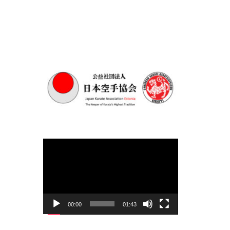
Videoesitaja
00:00
01:43