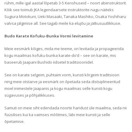
rühm, mille igal aastal lõpetab 3-5 Kenshuseid – noort abiinstruktorit.
Kõik see toimub JKA legendaarsete instruktorite nagu näiteks
Sugiura Motokuni, Ueki Masaaki, Tanaka Mashiko, Osaka Yoshiharu
valvsa jälgimise all. See tagab meile ka elujõu ja jätkusuutlikkuse.
Budo Karate Kofuku-Bunka Vormi levitamine
Meie eesmärk kõiges, mida me teeme, on levitada ja propageerida
kogu maailmas kofuku-bunka karate-do’d – see on karate, mis
baseerub Jaapani Bushido iidsetel traditsioonidel.
See on karate selgeim, puhtaim vorm, kunsti kõrgeim traditsioon
ning meie otstarve ja eesmärk on õpetada seda distsiplineeritud
moel inimestele Jaapanis ja kogu maailmas selle kunsti kogu
sügavuses ja põhjalikkuses.
Samuti on meie siht edendada noorte haridust üle maailma, seda nii
füüsilises kui ka vaimses mõõtmes, läbi meie kunsti ja selle
õpetamise.