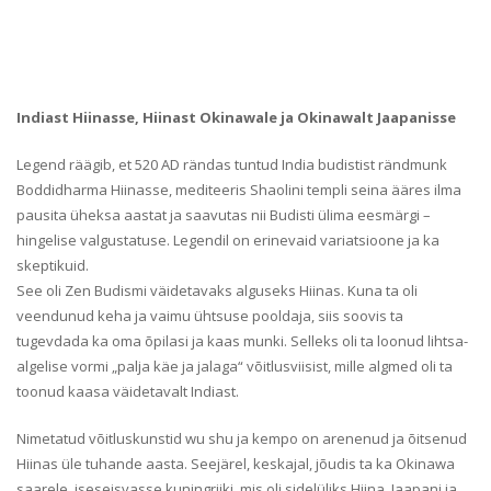
Indiast Hiinasse, Hiinast Okinawale ja Okinawalt Jaapanisse
Legend räägib, et 520 AD rändas tuntud India budistist rändmunk
Boddidharma Hiinasse, mediteeris Shaolini templi seina ääres ilma
pausita üheksa aastat ja saavutas nii Budisti ülima eesmärgi –
hingelise valgustatuse. Legendil on erinevaid variatsioone ja ka
skeptikuid.
See oli Zen Budismi väidetavaks alguseks Hiinas. Kuna ta oli
veendunud keha ja vaimu ühtsuse pooldaja, siis soovis ta
tugevdada ka oma õpilasi ja kaas munki. Selleks oli ta loonud lihtsa-
algelise vormi „palja käe ja jalaga“ võitlusviisist, mille algmed oli ta
toonud kaasa väidetavalt Indiast.
Nimetatud võitluskunstid wu shu ja kempo on arenenud ja õitsenud
Hiinas üle tuhande aasta. Seejärel, keskajal, jõudis ta ka Okinawa
saarele, iseseisvasse kuningriiki, mis oli sidelüliks Hiina, Jaapani ja