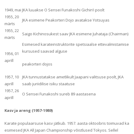
1949, mai
JKA luuakse O Sensei Funakoshi Gichin’i poolt
1955, 20
JKA esimene Peakorteri Dojo avatakse Yotsuyas
märts
1955, 22
Saigo Kichinosukest saav JKA esimene Juhataja (Chairman)
märts
Esimesed karateinstruktorite spetsiaalse ettevalmistamise
kursused saavad alguse
1956, 01
aprill
peakorteri dojos
1957, 10
JKA tunnustatakse ametlikult Jaapani valitsuse poolt, JKA
aprill
saab juriidilise isiku staatuse
1957, 26
O Sensei Funakoshi sureb 89 aastasena
aprill
Kasv ja areng (1957-1989)
Karate populaarsuse kasv jätkub. 1957. aasta oktoobris toimuvad ka
esimesed JKA All Japan Championship võistlused Tokyos. Sellel