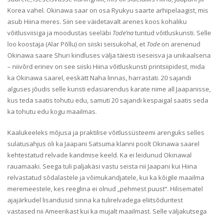
Korea vahel. Okinawa saar on osa Ryukyu saarte arhipelaagist, mis
asub Hiina meres. Siin see väidetavalt arenes koos kohaliku
võitlusviisiga ja moodustas seeläbi
Tode’na
tuntud võitluskunsti. Selle
loo koostaja (Alar Põllu) on siiski seisukohal, et
Tode
on arenenud
Okinawa saare Shuri kindluses välja täiesti iseseisva ja unikaalsena
– niivõrd erinev on see siiski Hiina võitluskunsti printsiipidest, mida
ka Okinawa saarel, eeskätt Naha linnas, harrastati. 20 sajandi
alguses jõudis selle kunsti edasiarendus karate nime all Jaapanisse,
kus teda saatis tohutu edu, samuti 20 sajandi kespaigal saatis seda
ka tohutu edu kogu maailmas.
Kaalukeeleks mõjusa ja praktilise võitlussüsteemi arenguks selles
sulatusahjus oli ka Jaapani Satsuma klanni poolt Okinawa saarel
kehtestatud relvade kandmise keeld. Ka ei leidunud Okinawal
rauamaaki. Seega tuli paljakäsi vastu seista nii Jaapani kui Hiina
relvastatud sõdalastele ja võimukandjatele, kui ka kõigile maailma
meremeestele, kes reeglina ei olnud „pehmest puust“. Hilisematel
ajajärkudel lisandusid sinna ka tulirelvadega eliitsõduritest
vastased nii Ameerikast kui ka mujalt maailmast. Selle väljakutsega