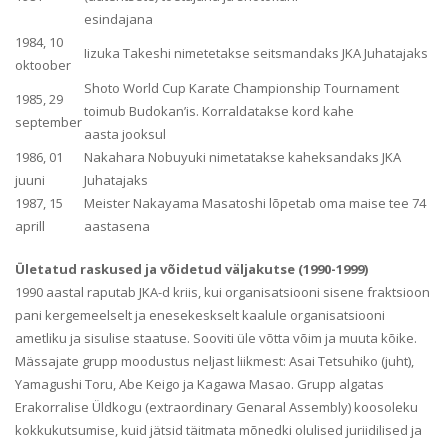
esindajana
1984, 10
Iizuka Takeshi nimetetakse seitsmandaks JKA Juhatajaks
oktoober
Shoto World Cup Karate Championship Tournament
1985, 29
toimub Budokan’is. Korraldatakse kord kahe
september
aasta jooksul
1986, 01
Nakahara Nobuyuki nimetatakse kaheksandaks JKA
juuni
Juhatajaks
1987, 15
Meister Nakayama Masatoshi lõpetab oma maise tee 74
aprill
aastasena
Ületatud raskused ja võidetud väljakutse (1990-1999)
1990 aastal raputab JKA-d kriis, kui organisatsiooni sisene fraktsioon
pani kergemeelselt ja enesekeskselt kaalule organisatsiooni
ametliku ja sisulise staatuse. Sooviti üle võtta võim ja muuta kõike.
Mässajate grupp moodustus neljast liikmest: Asai Tetsuhiko (juht),
Yamagushi Toru, Abe Keigo ja Kagawa Masao. Grupp algatas
Erakorralise Üldkogu (extraordinary Genaral Assembly) koosoleku
kokkukutsumise, kuid jätsid täitmata mõnedki olulised juriidilised ja