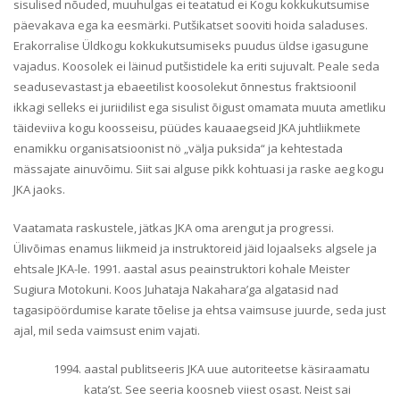
sisulised nõuded, muuhulgas ei teatatud ei Kogu kokkukutsumise
päevakava ega ka eesmärki. Putšikatset sooviti hoida saladuses.
Erakorralise Üldkogu kokkukutsumiseks puudus üldse igasugune
vajadus. Koosolek ei läinud putšistidele ka eriti sujuvalt. Peale seda
seadusevastast ja ebaeetilist koosolekut õnnestus fraktsioonil
ikkagi selleks ei juriidilist ega sisulist õigust omamata muuta ametliku
täideviiva kogu koosseisu, püüdes kauaaegseid JKA juhtliikmete
enamikku organisatsioonist nö „välja puksida“ ja kehtestada
mässajate ainuvõimu. Siit sai alguse pikk kohtuasi ja raske aeg kogu
JKA jaoks.
Vaatamata raskustele, jätkas JKA oma arengut ja progressi.
Ülivõimas enamus liikmeid ja instruktoreid jäid lojaalseks algsele ja
ehtsale JKA-le. 1991. aastal asus peainstruktori kohale Meister
Sugiura Motokuni. Koos Juhataja Nakahara’ga algatasid nad
tagasipöördumise karate tõelise ja ehtsa vaimsuse juurde, seda just
ajal, mil seda vaimsust enim vajati.
aastal publitseeris JKA uue autoriteetse käsiraamatu
kata’st. See seeria koosneb viiest osast. Neist sai