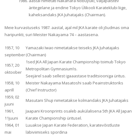
aastal nimetati Nakahara Nobuyuki, väljapaistev
äritegelane ja endine Tokyo Ülikooli Karateklubi liige,
kaheksandaks JKA Juhatajaks (Chairman).
Meie kurvastuseks 1987. aastal, ajal mil JKA karate oli jõudmas oma
haripunkti, suri Meister Nakayama 74 – aastasena.
1957, 10
Yamazaki Iwao nimetatakse teiseks JKA Juhatajaks
september
(Chairman)
1sed JKA All Japan Karate Championship toimub Tokyo
1957, 20
Metropolitan Gymnasium’is.
oktoober
Seejärel saab sellest igaaastase traditsiooniga üritus.
1958, 10
Meister Nakayama Masatoshi saab Peainstruktoriks
aprill
(Chief Instructor)
1959, 02
Masutani Shuji nimetatakse kolmandaks JKA Juhatajaks
juuni
1961,
Jaapani Kroonprints osaleb aukülalisena 5th JKA All Japan
11juuni
Karate Championship üritusel.
1964, 01
Luuakse Japan Karate Federation, karatevõistluste
mai
läbiviimiseks spordina