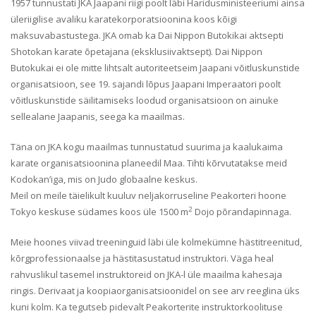
1957 tunnustati JKA Jaapani riigi poolt läbi Haridusministeeriumi ainsa
üleriigilise avaliku karatekorporatsioonina koos kõigi
maksuvabastustega. JKA omab ka Dai Nippon Butokikai aktsepti
Shotokan karate õpetajana (eksklusiivaktsept). Dai Nippon
Butokukai ei ole mitte lihtsalt autoriteetseim Jaapani võitluskunstide
organisatsioon, see 19. sajandi lõpus Jaapani Imperaatori poolt
võitluskunstide säilitamiseks loodud organisatsioon on ainuke
sellealane Jaapanis, seega ka maailmas.
Täna on JKA kogu maailmas tunnustatud suurima ja kaalukaima
karate organisatsioonina planeedil Maa. Tihti kõrvutatakse meid
Kodokan’iga, mis on Judo globaalne keskus.
Meil on meile täielikult kuuluv neljakorruseline Peakorteri hoone
2
Tokyo keskuse südames koos üle 1500 m
Dojo põrandapinnaga.
Meie hoones viivad treeninguid läbi üle kolmekümne hästitreenitud,
kõrgprofessionaalse ja hästitasustatud instruktori. Väga heal
rahvuslikul tasemel instruktoreid on JKA-l üle maailma kahesaja
ringis. Derivaat ja koopiaorganisatsioonidel on see arv reeglina üks
kuni kolm. Ka tegutseb pidevalt Peakorterite instruktorkoolituse