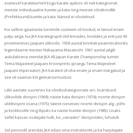
esimesel karateturniiril kogu karate ajaloos oli neli kategooriat:
meeste individuaalne kumite ja kata ning meeste võistkondlik
(Prefektuurid) kumite ja kata. Naised ei võistelnud.
Kui selline igaastaste turniiride süsteem oli loodud, ei läinud enam
palju aega, kui JKA karategrupid olid linnades, koolides ja eriti just 40
prominentses Jaapani ülikoolis. 1958 aastal kinnitati peainstruktoriks
legendaarne meister Nakayama Masatoshi. 1961 aastal jälgib
aukülalisena viiendat JKA All Japan Karate Championship turniiri
Tema Majasteet Jaapani Kroonprints (praegu Tema Majesteet
Jaapani Imperaator). JKA karated oli üha enam ja enam märgatud ja
see oli saamas kõrgeimat tunnustust.
Läbi aastate suurenes ka võistluskategooriate arv, lisandusid:
ülikoolide divisjon (1969); naiste kata divisjon (1974); noorte divisjon
ülddivisjoni osana (1975); täiesti iseseisev noorte divisjon alg-, põhi-
ja keskkoolile ning lõpuks ka naiste kumite divisjon (1985). Lisaks
sellel kasvas osalejate hulk, ka „vanades“ divisjonides, tohutult.
Sel perioodil arendas JKA edasi oma instruktorite ja ka harjutajate