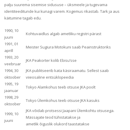
palju suurema sisemise sidususe – üksmeele ja tugevama
identiteeditunde kui kunagi varem. Kogemus rikastab. Tark ja aus
käitumine tagab edu.
1990, 10
Kohtuvaidlus algab ametliku registri pärast
juuni
1991, 01
Meister Sugiura Motokuni saab Peainstruktoriks
aprill
1993, 20
JKA Peakorter kolib Ebisu’sse
veebruar
1994, 30
JKA publitseerib kata käsiraamatu. Sellest saab
oktoober
viieosaline entsüklopeedia
1995, 19
Tokyo Alamkohus teeb otsuse JKA poolt
jaanuar
1998, 29
Tokyo Ülemkohus teeb otsuse JKA kasuks
oktoober
JKA võidab protsessi Jaapani Ülemkohtu otsusega.
1999, 10
Mässajate teod tühistatakse ja
juuni
ametlik õiguslik olukord taastatakse