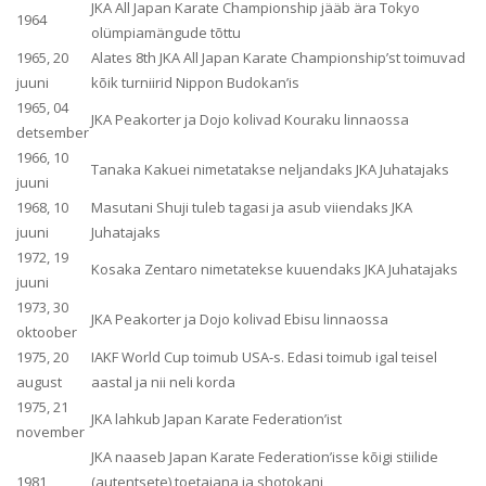
JKA All Japan Karate Championship jääb ära Tokyo
1964
olümpiamängude tõttu
1965, 20
Alates 8th JKA All Japan Karate Championship’st toimuvad
juuni
kõik turniirid Nippon Budokan’is
1965, 04
JKA Peakorter ja Dojo kolivad Kouraku linnaossa
detsember
1966, 10
Tanaka Kakuei nimetatakse neljandaks JKA Juhatajaks
juuni
1968, 10
Masutani Shuji tuleb tagasi ja asub viiendaks JKA
juuni
Juhatajaks
1972, 19
Kosaka Zentaro nimetatekse kuuendaks JKA Juhatajaks
juuni
1973, 30
JKA Peakorter ja Dojo kolivad Ebisu linnaossa
oktoober
1975, 20
IAKF World Cup toimub USA-s. Edasi toimub igal teisel
august
aastal ja nii neli korda
1975, 21
JKA lahkub Japan Karate Federation’ist
november
JKA naaseb Japan Karate Federation’isse kõigi stiilide
1981
(autentsete) toetajana ja shotokani