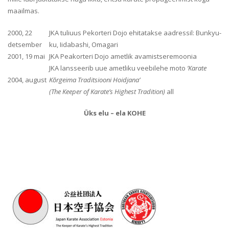
maailmas.
2000, 22
JKA tuliuus Pekorteri Dojo ehitatakse aadressil: Bunkyu-
detsember
ku, Iidabashi, Omagari
2001, 19 mai
JKA Peakorteri Dojo ametlik avamistseremoonia
JKA lansseerib uue ametliku veebilehe moto
’Karate
2004, august
Kõrgeima Traditsiooni Hoidjana’
(The Keeper of Karate’s Highest Tradition)
all
Üks elu – ela KOHE