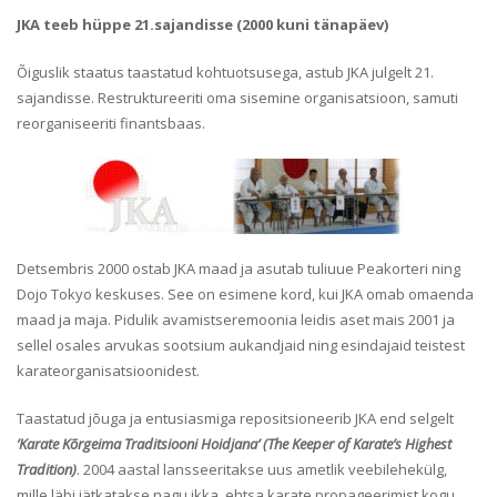
JKA teeb hüppe 21.sajandisse (2000 kuni tänapäev)
Õiguslik staatus taastatud kohtuotsusega, astub JKA julgelt 21.
sajandisse. Restruktureeriti oma sisemine organisatsioon, samuti
reorganiseeriti finantsbaas.
Detsembris 2000 ostab JKA maad ja asutab tuliuue Peakorteri ning
Dojo Tokyo keskuses. See on esimene kord, kui JKA omab omaenda
maad ja maja. Pidulik avamistseremoonia leidis aset mais 2001 ja
sellel osales arvukas sootsium aukandjaid ning esindajaid teistest
karateorganisatsioonidest.
Taastatud jõuga ja entusiasmiga repositsioneerib JKA end selgelt
’Karate Kõrgeima Traditsiooni Hoidjana’ (The Keeper of Karate’s Highest
Tradition)
. 2004 aastal lansseeritakse uus ametlik veebilehekülg,
mille läbi jätkatakse nagu ikka, ehtsa karate propageerimist kogu