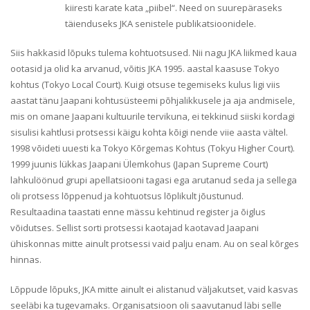
kiiresti karate kata „piibel“. Need on suurepäraseks
täienduseks JKA senistele publikatsioonidele.
Siis hakkasid lõpuks tulema kohtuotsused. Nii nagu JKA liikmed kaua
ootasid ja olid ka arvanud, võitis JKA 1995. aastal kaasuse Tokyo
kohtus (Tokyo Local Court). Kuigi otsuse tegemiseks kulus ligi viis
aastat tänu Jaapani kohtusüsteemi põhjalikkusele ja aja andmisele,
mis on omane Jaapani kultuurile tervikuna, ei tekkinud siiski kordagi
sisulisi kahtlusi protsessi käigu kohta kõigi nende viie aasta vältel.
1998 võideti uuesti ka Tokyo Kõrgemas Kohtus (Tokyu Higher Court).
1999 juunis lükkas Jaapani Ülemkohus (Japan Supreme Court)
lahkulöönud grupi apellatsiooni tagasi ega arutanud seda ja sellega
oli protsess lõppenud ja kohtuotsus lõplikult jõustunud.
Resultaadina taastati enne mässu kehtinud register ja õiglus
võidutses. Sellist sorti protsessi kaotajad kaotavad Jaapani
ühiskonnas mitte ainult protsessi vaid palju enam. Au on seal kõrges
hinnas.
Lõppude lõpuks, JKA mitte ainult ei alistanud väljakutset, vaid kasvas
seeläbi ka tugevamaks. Organisatsioon oli saavutanud läbi selle