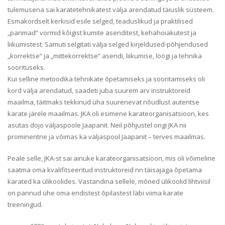
tulemusena sai karatetehnikatest välja arendatud täiuslik süsteem.
Esmakordselt kerkisid esile selged, teaduslikud ja praktilised
„parimad“ vormid kõigist kumite asenditest, kehahoiakutest ja
liikumistest. Samuti selgitati välja selged kirjeldused-põhjendused
„korrektse“ ja „mittekorrektse“ asendi, liikumise, löögi ja tehnika
soorituseks.
Kui selline metoodika tehnikate õpetamiseks ja sooritamiseks oli
kord välja arendatud, saadeti juba suurem arv instruktoreid
maailma, täitmaks tekkinud üha suurenevat nõudlust autentse
karate järele maailmas. JKA oli esimene karateorganisatsioon, kes
asutas dojo väljaspoole Jaapanit. Neil põhjustel ongi JKA nii
prominentne ja võimas ka väljaspool Jaapanit – terves maailmas.
Peale selle, JKA-st sai ainuke karateorganisatsioon, mis oli võimeline
saatma oma kvalifitseeritud instruktoreid nn täisajaga õpetama
karated ka ülikoolides. Vastandina sellele, mõned ülikoolid lihtviisil
on pannud ühe oma endistest õpilastest läbi viima karate
treeningud.