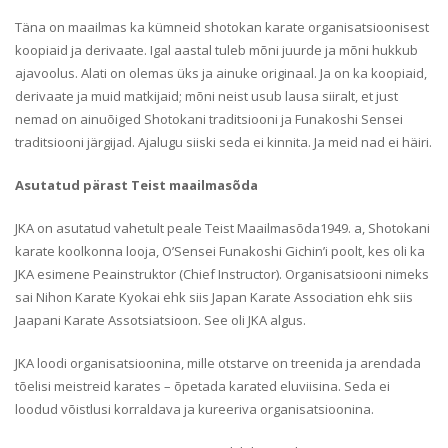
Täna on maailmas ka kümneid shotokan karate organisatsioonisest
koopiaid ja derivaate. Igal aastal tuleb mõni juurde ja mõni hukkub
ajavoolus. Alati on olemas üks ja ainuke originaal. Ja on ka koopiaid,
derivaate ja muid matkijaid; mõni neist usub lausa siiralt, et just
nemad on ainuõiged Shotokani traditsiooni ja Funakoshi Sensei
traditsiooni järgijad. Ajalugu siiski seda ei kinnita. Ja meid nad ei häiri.
Asutatud pärast Teist maailmasõda
JKA on asutatud vahetult peale Teist Maailmasõda1949. a, Shotokani
karate koolkonna looja, O’Sensei Funakoshi Gichin’i poolt, kes oli ka
JKA esimene Peainstruktor (Chief Instructor). Organisatsiooni nimeks
sai Nihon Karate Kyokai ehk siis Japan Karate Association ehk siis
Jaapani Karate Assotsiatsioon. See oli JKA algus.
JKA loodi organisatsioonina, mille otstarve on treenida ja arendada
tõelisi meistreid karates – õpetada karated eluviisina. Seda ei
loodud võistlusi korraldava ja kureeriva organisatsioonina.