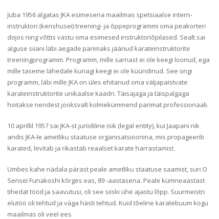
Juba 1956 algatas JKA esimesena maailmas spetsiaalse intern-
instruktori (kenshusei) treening- ja õppeprogrammi oma peakorteri
dojos ning võttis vastu oma esimesed instruktoriõpilased. Sealt sai
alguse siiani läbi aegade parimaks jäänud karateinstruktorite
treeningprogramm. Programm, mille sarnast ei ole keegi loonud, ega
mille taseme lähedale kunagi keegi ei ole küündinud. See ongi
programm, läbi mille JKA on üles ehitanud oma väljapaistvate
karateinstruktorite unikaalse kaadri. Täisajaga ja täispalgaga
hoitakse nendest jooksvalt kolmekümmend parimat professionaali.
10 aprillil 1957 sai JKA-st juriidiline isik (legal entity), kui Jaapani riik
andis JKA-le ametliku staatuse organisatsioonina, mis propageerib
karated, levitab ja rikastab reaalset karate harrastamist.
Umbes kahe nädala pärast peale ametliku staatuse saamist, suri O
Sensei Funakoshi kõrges eas, 89 -aastasena. Peale kümneaastast
tihedat tööd ja saavutusi, oli see siiski ühe ajastu lõpp. Suurmeistri
elutöö oli tehtud ja väga hästi tehtud. Kuid tõeline karatebuum kogu
maailmas oli veel ees.