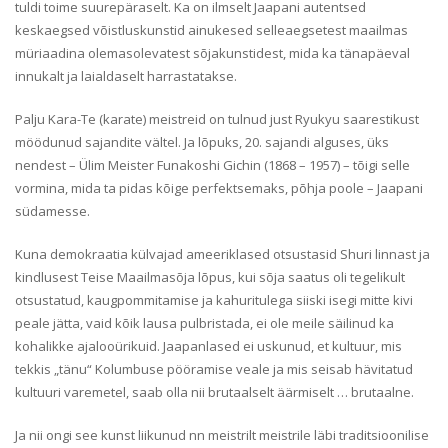
tuldi toime suurepäraselt. Ka on ilmselt Jaapani autentsed
keskaegsed võistluskunstid ainukesed selleaegsetest maailmas
müriaadina olemasolevatest sõjakunstidest, mida ka tänapäeval
innukalt ja laialdaselt harrastatakse.
Palju Kara-Te (karate) meistreid on tulnud just Ryukyu saarestikust
möödunud sajandite vältel. Ja lõpuks, 20. sajandi alguses, üks
nendest – Ülim Meister Funakoshi Gichin (1868 – 1957) – tõigi selle
vormina, mida ta pidas kõige perfektsemaks, põhja poole – Jaapani
südamesse.
Kuna demokraatia külvajad ameeriklased otsustasid Shuri linnast ja
kindlusest Teise Maailmasõja lõpus, kui sõja saatus oli tegelikult
otsustatud, kaugpommitamise ja kahuritulega siiski isegi mitte kivi
peale jätta, vaid kõik lausa pulbristada, ei ole meile säilinud ka
kohalikke ajalooürikuid. Jaapanlased ei uskunud, et kultuur, mis
tekkis „tänu“ Kolumbuse pööramise veale ja mis seisab hävitatud
kultuuri varemetel, saab olla nii brutaalselt äärmiselt … brutaalne.
Ja nii ongi see kunst liikunud nn meistrilt meistrile läbi traditsioonilise