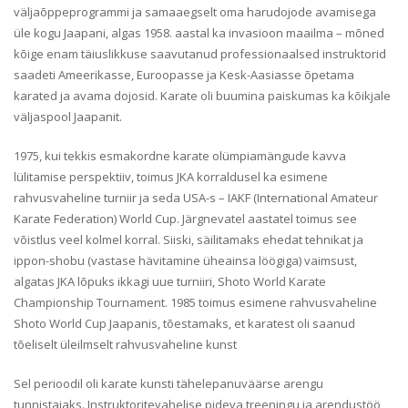
väljaõppeprogrammi ja samaaegselt oma harudojode avamisega
üle kogu Jaapani, algas 1958. aastal ka invasioon maailma – mõned
kõige enam täiuslikkuse saavutanud professionaalsed instruktorid
saadeti Ameerikasse, Euroopasse ja Kesk-Aasiasse õpetama
karated ja avama dojosid. Karate oli buumina paiskumas ka kõikjale
väljaspool Jaapanit.
1975, kui tekkis esmakordne karate olümpiamängude kavva
lülitamise perspektiiv, toimus JKA korraldusel ka esimene
rahvusvaheline turniir ja seda USA-s – IAKF (International Amateur
Karate Federation) World Cup. Järgnevatel aastatel toimus see
võistlus veel kolmel korral. Siiski, säilitamaks ehedat tehnikat ja
ippon-shobu (vastase hävitamine üheainsa löögiga) vaimsust,
algatas JKA lõpuks ikkagi uue turniiri, Shoto World Karate
Championship Tournament. 1985 toimus esimene rahvusvaheline
Shoto World Cup Jaapanis, tõestamaks, et karatest oli saanud
tõeliselt üleilmselt rahvusvaheline kunst
Sel perioodil oli karate kunsti tähelepanuväärse arengu
tunnistajaks. Instruktoritevahelise pideva treeningu ja arendustöö