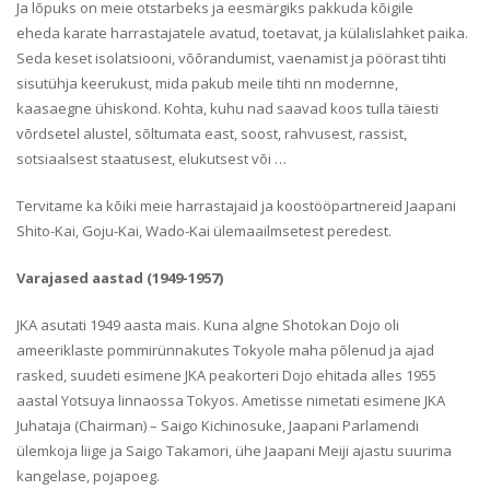
Ja lõpuks on meie otstarbeks ja eesmärgiks pakkuda kõigile
eheda karate harrastajatele avatud, toetavat, ja külalislahket paika.
Seda keset isolatsiooni, võõrandumist, vaenamist ja pöörast tihti
sisutühja keerukust, mida pakub meile tihti nn modernne,
kaasaegne ühiskond. Kohta, kuhu nad saavad koos tulla täiesti
võrdsetel alustel, sõltumata east, soost, rahvusest, rassist,
sotsiaalsest staatusest, elukutsest või …
Tervitame ka kõiki meie harrastajaid ja koostööpartnereid Jaapani
Shito-Kai, Goju-Kai, Wado-Kai ülemaailmsetest peredest.
Varajased aastad (1949-1957)
JKA asutati 1949 aasta mais. Kuna algne Shotokan Dojo oli
ameeriklaste pommirünnakutes Tokyole maha põlenud ja ajad
rasked, suudeti esimene JKA peakorteri Dojo ehitada alles 1955
aastal Yotsuya linnaossa Tokyos. Ametisse nimetati esimene JKA
Juhataja (Chairman) – Saigo Kichinosuke, Jaapani Parlamendi
ülemkoja liige ja Saigo Takamori, ühe Jaapani Meiji ajastu suurima
kangelase, pojapoeg.