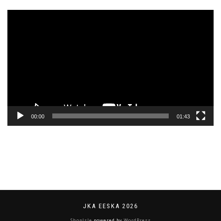
Videoesitaja
00:00
01:43
JKA EESKA 2026
ShopIsle
powered by
WordPress