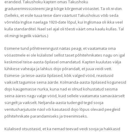
erandeid. Takushoku kapten omas Takushoku
gradueerimissüsteemi järgi kõige kõrgemat vööastet. Ta oli
ni-dan
.
(Selleks, et esile tuua teise dani väärtust Takushokus võib seda
võrrelda Inglise naelaga 1920-date lõpul, kui Inglismaa oli ikka veel
kulla standarditel. Nael sel ajal oli tõesti väärt oma kaalu kullas. Tal
oli mingi tegelik väärtus.)
Esimene tund põhitreeningust näitas peagi, et vaatamata oma
vööastmele ei ole külalistel sellist taset põhitehnikates nagu on igal
keskmisel teise-aasta õpilasel omandatud. Kapten kuulutas välja
lühikese vaheaja ja lahkus dojo põrandalt, et juua veidi vett.
Esimese- ja teise-aasta õpilased, kõik valged vööd, reastusid
vaikselt tagumise seina äärde. Kolmanda-aasta õpilased kogunesid
dojo kaugemasse nurka, kuna nad ei olnud kohustatud seisma
seina ääres nagu valge vööd, kuid sellele vaatamata samaväärselt
süngelt ja vaikselt. Neljanda-aasta tudengid tegid sooja
venitusharjutuste näol või kasutasid dojo lõpus olevaid peegleid
põhitehnikate parandamiseks ja treenimiseks.
Külalised otsustasid, et ka nemad teevad veidi sooja ja hakkasid