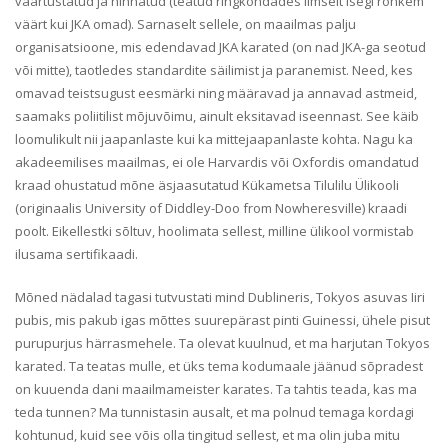
väärtustatud ja hinnatud (teatud ringkondades ilmselt isegi rohkem
väärt kui JKA omad). Sarnaselt sellele, on maailmas palju
organisatsioone, mis edendavad JKA karated (on nad JKA-ga seotud
või mitte), taotledes standardite säilimist ja paranemist. Need, kes
omavad teistsugust eesmärki ning määravad ja annavad astmeid,
saamaks poliitilist mõjuvõimu, ainult eksitavad iseennast. See käib
loomulikult nii jaapanlaste kui ka mittejaapanlaste kohta. Nagu ka
akadeemilises maailmas, ei ole Harvardis või Oxfordis omandatud
kraad ohustatud mõne äsjaasutatud Kükametsa Tilulilu Ülikooli
(originaalis University of Diddley-Doo from Nowheresville) kraadi
poolt. Eikellestki sõltuv, hoolimata sellest, milline ülikool vormistab
ilusama sertifikaadi.
Mõned nädalad tagasi tutvustati mind Dublineris, Tokyos asuvas Iiri
pubis, mis pakub igas mõttes suurepärast pinti Guinessi, ühele pisut
purupurjus härrasmehele. Ta olevat kuulnud, et ma harjutan Tokyos
karated. Ta teatas mulle, et üks tema kodumaale jäänud sõpradest
on kuuenda dani maailmameister karates. Ta tahtis teada, kas ma
teda tunnen? Ma tunnistasin ausalt, et ma polnud temaga kordagi
kohtunud, kuid see võis olla tingitud sellest, et ma olin juba mitu