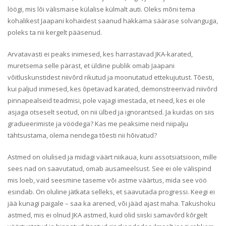
löögi, mis lõi välismaise külalise külmalt auti. Oleks mõni tema
kohalikest Jaapani kohaidest saanud hakkama säärase solvanguga,
poleks ta nii kergelt pääsenud.
Arvatavasti ei peaks inimesed, kes harrastavad JKA-karated,
muretsema selle pärast, et üldine publik omab Jaapani
võitluskunstidest niivõrd rikutud ja moonutatud ettekujutust. Tõesti,
kui paljud inimesed, kes õpetavad karated, demonstreerivad niivõrd
pinnapealseid teadmisi, pole vajagi imestada, et need, kes ei ole
asjaga otseselt seotud, on nii ülbed ja ignorantsed. Ja kuidas on siis
gradueerimiste ja vöödega? Kas me peaksime neid niipalju
tähtsustama, olema nendega tõesti nii hõivatud?
Astmed on olulised ja midagi väärt niikaua, kuni assotsiatsioon, mille
sees nad on saavutatud, omab ausameelsust. See ei ole välispind
mis loeb, vaid seesmine taseme või astme väärtus, mida see vöö
esindab. On oluline jätkata selleks, et saavutada progressi. Keegi ei
jää kunagi paigale – saa ka arened, või jääd ajast maha. Takushoku
astmed, mis ei olnud JKA astmed, kuid olid siiski samavõrd kõrgelt