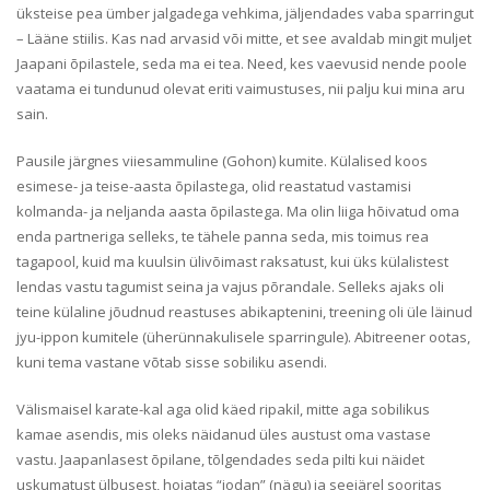
üksteise pea ümber jalgadega vehkima, jäljendades vaba sparringut
– Lääne stiilis. Kas nad arvasid või mitte, et see avaldab mingit muljet
Jaapani õpilastele, seda ma ei tea. Need, kes vaevusid nende poole
vaatama ei tundunud olevat eriti vaimustuses, nii palju kui mina aru
sain.
Pausile järgnes viiesammuline (Gohon) kumite. Külalised koos
esimese- ja teise-aasta õpilastega, olid reastatud vastamisi
kolmanda- ja neljanda aasta õpilastega. Ma olin liiga hõivatud oma
enda partneriga selleks, te tähele panna seda, mis toimus rea
tagapool, kuid ma kuulsin ülivõimast raksatust, kui üks külalistest
lendas vastu tagumist seina ja vajus põrandale. Selleks ajaks oli
teine külaline jõudnud reastuses abikaptenini, treening oli üle läinud
jyu-ippon kumitele (üherünnakulisele sparringule). Abitreener ootas,
kuni tema vastane võtab sisse sobiliku asendi.
Välismaisel karate-kal aga olid käed ripakil, mitte aga sobilikus
kamae asendis, mis oleks näidanud üles austust oma vastase
vastu. Jaapanlasest õpilane, tõlgendades seda pilti kui näidet
uskumatust ülbusest, hoiatas “jodan” (nägu) ja seejärel sooritas