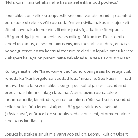
“Noh, kui nii, siis tahaks näha kas sa selle ikka lööd pooleks.”
Loomulikult on selleski tüüpvestluses oma variatsioonid – plaanitud
purustuse objektiks võib osutuda õnnetu kivikamakas mis ajutiselt
täidab lävepaku kohuseid või mitte-just-väga-kallis männipuust
köögilaud. Igal juhul on eelduseks millegi lõhkumine. Eksisteerib
kindel uskumus, et see on ainus viis, mis tõestab kuuldust, et pärast
peaaegu terve aasta kestnud treenimist oled Sa lõpuks ometi karate
– ekspert kellega on parem mitte sekeldada, ja see usk püsib visalt.
Kui tegemist ei ole “käed-kui-relvad” sündroomiga siis kõnetaja võib
rõhuda ka “kui-kõrgele-sa-suudad-lüüa” müüdile. See käib nii – nad
hoiavad oma käsi võimalikult kõrgel pea kohal ja meelitavad sind
proovima sihtmärki jalaga tabama. Alternatiivina osutatakse
laearmatuurile, kinnitades, et nad on ainult rõõmsad kui sa suudad
selle sodiks lüüa lennult/hüppelt löögiga sealt kus sa seisad.
(“tõsiasjast”, et Bruce Lee suudaks seda kinnisilmi, informeeritakse
sind päris kindlasti.)
Lõpuks küsitakse sinult mis värvi vöö sul on. Loomulikult on Ülbert