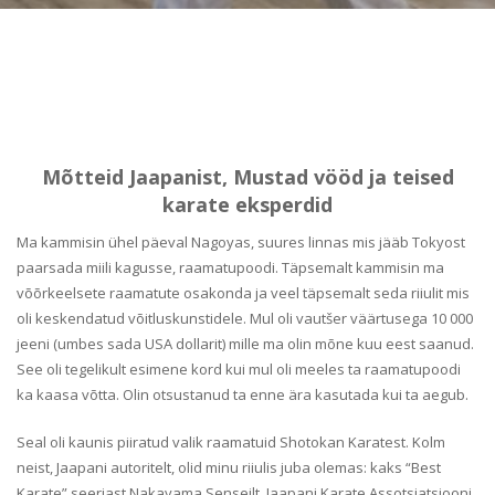
Mõtteid Jaapanist, Mustad vööd ja teised
karate eksperdid
Ma kammisin ühel päeval Nagoyas, suures linnas mis jääb Tokyost
paarsada miili kagusse, raamatupoodi. Täpsemalt kammisin ma
võõrkeelsete raamatute osakonda ja veel täpsemalt seda riiulit mis
oli keskendatud võitluskunstidele. Mul oli vautšer väärtusega 10 000
jeeni (umbes sada USA dollarit) mille ma olin mõne kuu eest saanud.
See oli tegelikult esimene kord kui mul oli meeles ta raamatupoodi
ka kaasa võtta. Olin otsustanud ta enne ära kasutada kui ta aegub.
Seal oli kaunis piiratud valik raamatuid Shotokan Karatest. Kolm
neist, Jaapani autoritelt, olid minu riiulis juba olemas: kaks “Best
Karate” seeriast Nakayama Senseilt, Jaapani Karate Assotsiatsiooni