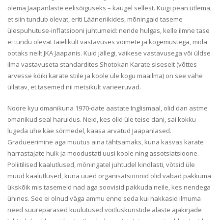
olema Jaapanlaste eelisõiguseks – kaugel sellest. Kuigi pean ütlema,
et siin tundub olevat, eriti Lääneriikides, mõningaid taseme
ülespuhutuse-inflatsiooni juhtumeid: nende hulgas, kelle ilmne tase
ei tundu olevat täielikult vastavuses võimete ja kogemustega, mida
ootaks neilt JKA Jaapanis. Kuid jällegi, väikese vastavusega või üldse
ilma vastavuseta standardites Shotokan Karate siseselt (võttes
arvesse kõiki karate stiile ja koole üle kogu maailma) on see vähe
üllatav, et tasemed nii metsikult varieeruvad.
Noore kyu omanikuna 1970-date aastate Inglismaal, olid dan astme
omanikud seal haruldus. Neid, kes olid üle teise dani, sai kokku
lugeda ühe käe sõrmedel, kaasa arvatud Jaapanlased.
Gradueerimine aga muutus aina tähtsamaks, kuna kasvas karate
harrastajate hulk ja moodustati uusi koole ning assotsiatsioone.
Poliitilised kaalutlused, mõningatel juhtudel kindlasti, võtsid üle
muud kaalutlused, kuna uued organisatsioonid olid vabad pakkuma
ükskõik mis tasemeid nad aga soovisid pakkuda neile, kes nendega
ühines. See ei olnud väga ammu enne seda kui hakkasid ilmuma
need suurepärased kuulutused võitluskunstide alaste ajakirjade