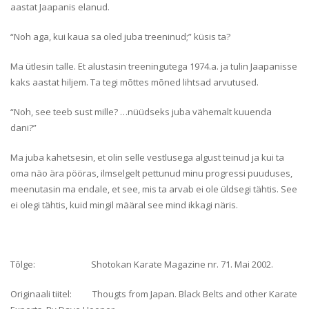
aastat Jaapanis elanud.
“Noh aga, kui kaua sa oled juba treeninud;” küsis ta?
Ma ütlesin talle. Et alustasin treeningutega 1974.a. ja tulin Jaapanisse
kaks aastat hiljem. Ta tegi mõttes mõned lihtsad arvutused.
“Noh, see teeb sust mille? …nüüdseks juba vähemalt kuuenda
dani?”
Ma juba kahetsesin, et olin selle vestlusega algust teinud ja kui ta
oma näo ära pööras, ilmselgelt pettunud minu progressi puuduses,
meenutasin ma endale, et see, mis ta arvab ei ole üldsegi tähtis. See
ei olegi tähtis, kuid mingil määral see mind ikkagi näris.
Tõlge: Shotokan Karate Magazine nr. 71. Mai 2002.
Originaali tiitel: Thougts from Japan. Black Belts and other Karate