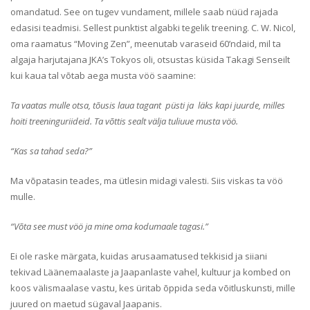
omandatud. See on tugev vundament, millele saab nüüd rajada
edasisi teadmisi. Sellest punktist algabki tegelik treening. C. W. Nicol,
oma raamatus “Moving Zen”, meenutab varaseid 60’ndaid, mil ta
algaja harjutajana JKA’s Tokyos oli, otsustas küsida Takagi Senseilt
kui kaua tal võtab aega musta vöö saamine:
Ta vaatas mulle otsa, tõusis laua tagant püsti ja läks kapi juurde, milles
hoiti treeninguriideid. Ta võttis sealt välja tuliuue musta vöö.
“Kas sa tahad seda?”
Ma võpatasin teades, ma ütlesin midagi valesti. Siis viskas ta vöö
mulle.
“Võta see must vöö ja mine oma kodumaale tagasi.”
Ei ole raske märgata, kuidas arusaamatused tekkisid ja siiani
tekivad Läänemaalaste ja Jaapanlaste vahel, kultuur ja kombed on
koos välismaalase vastu, kes üritab õppida seda võitluskunsti, mille
juured on maetud sügaval Jaapanis.