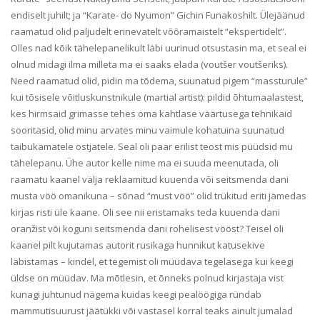
endiselt juhilt; ja “Karate- do Nyumon” Gichin Funakoshilt. Ülejäänud
raamatud olid paljudelt erinevatelt võõramaistelt “ekspertidelt”.
Olles nad kõik tähelepanelikult läbi uurinud otsustasin ma, et seal ei
olnud midagi ilma milleta ma ei saaks elada (voutšer voutšeriks).
Need raamatud olid, pidin ma tõdema, suunatud pigem “massturule”
kui tõsisele võitluskunstnikule (martial artist): pildid õhtumaalastest,
kes hirmsaid grimasse tehes oma kahtlase väärtusega tehnikaid
sooritasid, olid minu arvates minu vaimule kohatuina suunatud
taibukamatele ostjatele. Seal oli paar erilist teost mis püüdsid mu
tähelepanu. Ühe autor kelle nime ma ei suuda meenutada, oli
raamatu kaanel välja reklaamitud kuuenda või seitsmenda dani
musta vöö omanikuna – sõnad “must vöö” olid trükitud eriti jämedas
kirjas risti üle kaane. Oli see nii eristamaks teda kuuenda dani
oranžist või koguni seitsmenda dani rohelisest vööst? Teisel oli
kaanel pilt kujutamas autorit rusikaga hunnikut katusekive
läbistamas – kindel, et tegemist oli müüdava tegelasega kui keegi
üldse on müüdav. Ma mõtlesin, et õnneks polnud kirjastaja vist
kunagi juhtunud nägema kuidas keegi pealöögiga ründab
mammutisuurust jäätükki või vastasel korral teaks ainult jumalad