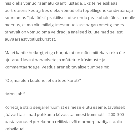
mis oleks võinud raamatu kaant ilustada. Üks teine esikaas
portreteeris kedagi kes oleks võinud olla topeltliigendkondiväänaja
sooritamas “jalalööki” praktiliselt otse enda pea kohale üles. Ja mulle
meenus, et ma olin millalgi imestanud kust pagan ometigi mees
tänavalt on võtnud oma veidrad ja imelised kujutelmad sellest
auväärsest võitluskunstist.
Ma ei kahtle hetkegi, et iga harjutajat on mõni mittekarateka üle
ujutanud laviini banaalsete ja mõttetute küsimuste ja
kommentaaridega. Vestlus areneb tavaliselt umbes nii:
“Oo, ma olen kuulund, et sa teed karat?”
“Mnn, jah.”
Kõnetaja otsib seejärel ruumist esimese elutu eseme, tavaliselt
jäävad ta silmad puhkama kõvast tammest kummutil – 200–300
aasta vanusel perekonna reliikvial või marmorplaadiga itaalia
kohvilaual.