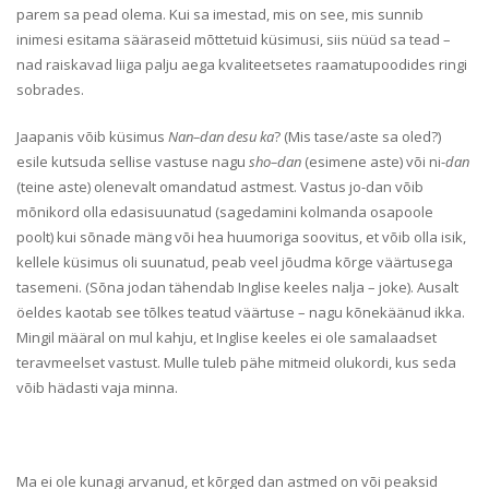
parem sa pead olema. Kui sa imestad, mis on see, mis sunnib
inimesi esitama sääraseid mõttetuid küsimusi, siis nüüd sa tead –
nad raiskavad liiga palju aega kvaliteetsetes raamatupoodides ringi
sobrades.
Jaapanis võib küsimus
Nan–dan desu ka
? (Mis tase/aste sa oled?)
esile kutsuda sellise vastuse nagu
sho–dan
(esimene aste) või ni-
dan
(teine aste) olenevalt omandatud astmest. Vastus jo-dan võib
mõnikord olla edasisuunatud (sagedamini kolmanda osapoole
poolt) kui sõnade mäng või hea huumoriga soovitus, et võib olla isik,
kellele küsimus oli suunatud, peab veel jõudma kõrge väärtusega
tasemeni. (Sõna jodan tähendab Inglise keeles nalja – joke). Ausalt
öeldes kaotab see tõlkes teatud väärtuse – nagu kõnekäänud ikka.
Mingil määral on mul kahju, et Inglise keeles ei ole samalaadset
teravmeelset vastust. Mulle tuleb pähe mitmeid olukordi, kus seda
võib hädasti vaja minna.
Ma ei ole kunagi arvanud, et kõrged dan astmed on või peaksid