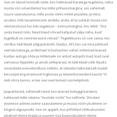
See on täiesti loomulik neile, kes hakkavad karatega tegelema, näha
musta vöö omandamist kui mitte põhieesmärgina, siis vähemalt
suure saavutusena, mille poole oleks mõtet püüelda. Ja minu
arvates võib tavainimesele andeks anda, et ta suhtub musta vöö
olemasolusse kui edu tagatisse – tunnusmärgina, mis ütleb :”Ära
seda meest noki. Need käed võivad kahjutud välja näha, kuid
tegelikult on need terasest relvad.” Tegelikkuses on see sama, mis
võrdlus tädi Maali (algupärandis Gladys, AP), kes sai oma juhiload
viienda katsega, ja Michael Schumacheri vahel: mõlemad teavad
kuidas autoga sõita ja mõlemaile on antud autojuhi load, kuid seal
sarnasus lõppebki. Ja ainult sellepärast, et tädi Maali võib lõpuks
omandada enesekindluse selleks, et ületada häbiväärselt madal
kiirusepiirang enamusel Inglismaa ja Ameerika teedest kasvõi 10
miili võrra tunnis, ei tee see veel temast vormelipilooti.
Jaapanlased, vähemalt need, kes teavad midagigi karatest,
kalduvad mitte viitama “mustale vööle” kui sellisele. Shodani
(esimese astme) astme saavutamine ja musta vööni jõudmine on
kõigest alguspunkt. See on ajajärk, kus põhitõed võitluskunstist
peaksid olema teada ja suurem osa baasoskustest olema