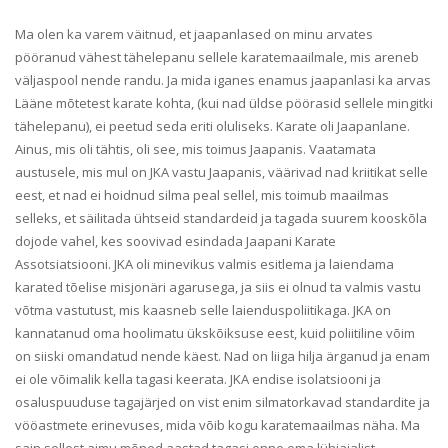
Ma olen ka varem väitnud, et jaapanlased on minu arvates
pööranud vähest tähelepanu sellele karatemaailmale, mis areneb
väljaspool nende randu. Ja mida iganes enamus jaapanlasi ka arvas
Lääne mõtetest karate kohta, (kui nad üldse pöörasid sellele mingitki
tähelepanu), ei peetud seda eriti oluliseks. Karate oli Jaapanlane.
Ainus, mis oli tähtis, oli see, mis toimus Jaapanis. Vaatamata
austusele, mis mul on JKA vastu Jaapanis, väärivad nad kriitikat selle
eest, et nad ei hoidnud silma peal sellel, mis toimub maailmas
selleks, et säilitada ühtseid standardeid ja tagada suurem kooskõla
dojode vahel, kes soovivad esindada Jaapani Karate
Assotsiatsiooni. JKA oli minevikus valmis esitlema ja laiendama
karated tõelise misjonäri agarusega, ja siis ei olnud ta valmis vastu
võtma vastutust, mis kaasneb selle laienduspoliitikaga. JKA on
kannatanud oma hoolimatu ükskõiksuse eest, kuid poliitiline võim
on siiski omandatud nende käest. Nad on liiga hilja ärganud ja enam
ei ole võimalik kella tagasi keerata. JKA endise isolatsiooni ja
osaluspuuduse tagajärjed on vist enim silmatorkavad standardite ja
vööastmete erinevuses, mida võib kogu karatemaailmas näha. Ma