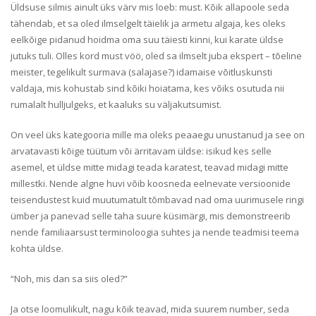
Üldsuse silmis ainult üks värv mis loeb: must. Kõik allapoole seda
tähendab, et sa oled ilmselgelt täielik ja armetu algaja, kes oleks
eelkõige pidanud hoidma oma suu täiesti kinni, kui karate üldse
jutuks tuli. Olles kord must vöö, oled sa ilmselt juba ekspert – tõeline
meister, tegelikult surmava (salajase?) idamaise võitluskunsti
valdaja, mis kohustab sind kõiki hoiatama, kes võiks osutuda nii
rumalalt hulljulgeks, et kaaluks su väljakutsumist.
On veel üks kategooria mille ma oleks peaaegu unustanud ja see on
arvatavasti kõige tüütum või ärritavam üldse: isikud kes selle
asemel, et üldse mitte midagi teada karatest, teavad midagi mitte
millestki. Nende algne huvi võib koosneda eelnevate versioonide
teisendustest kuid muutumatult tõmbavad nad oma uurimusele ringi
ümber ja panevad selle taha suure küsimärgi, mis demonstreerib
nende familiaarsust terminoloogia suhtes ja nende teadmisi teema
kohta üldse.
“Noh, mis dan sa siis oled?”
Ja otse loomulikult, nagu kõik teavad, mida suurem number, seda