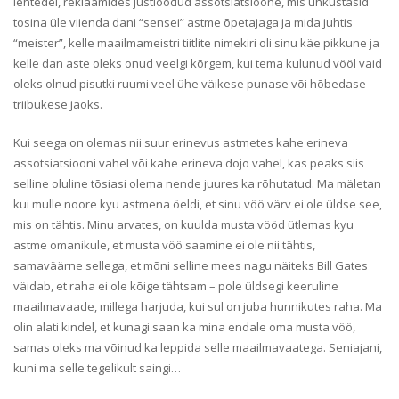
lehtedel, reklaamides justloodud assotsiatsioone, mis uhkustasid
tosina üle viienda dani “sensei” astme õpetajaga ja mida juhtis
“meister”, kelle maailmameistri tiitlite nimekiri oli sinu käe pikkune ja
kelle dan aste oleks onud veelgi kõrgem, kui tema kulunud vööl vaid
oleks olnud pisutki ruumi veel ühe väikese punase või hõbedase
triibukese jaoks.
Kui seega on olemas nii suur erinevus astmetes kahe erineva
assotsiatsiooni vahel või kahe erineva dojo vahel, kas peaks siis
selline oluline tõsiasi olema nende juures ka rõhutatud. Ma mäletan
kui mulle noore kyu astmena öeldi, et sinu vöö värv ei ole üldse see,
mis on tähtis. Minu arvates, on kuulda musta vööd ütlemas kyu
astme omanikule, et musta vöö saamine ei ole nii tähtis,
samaväärne sellega, et mõni selline mees nagu näiteks Bill Gates
väidab, et raha ei ole kõige tähtsam – pole üldsegi keeruline
maailmavaade, millega harjuda, kui sul on juba hunnikutes raha. Ma
olin alati kindel, et kunagi saan ka mina endale oma musta vöö,
samas oleks ma võinud ka leppida selle maailmavaatega. Seniajani,
kuni ma selle tegelikult saingi…