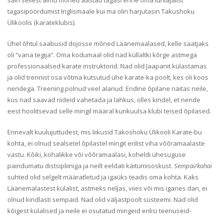
sain sellest aimu mõned aastad tagasi enne oma lühiajalist
tagasipöördumist Inglismaale kui ma olin harjutasin Takushoku
Ülikoolis (karateklubis).
Ühel õhtul saabusid dojosse mõned Läänemaalased, kelle saatjaks
oli “vana tegija”. Oma kodumaal olid nad küllaltki kõrge astmega
professionaalsed karate instruktorid. Nad olid Jaapanit külastamas
ja olid trennist osa võtma kutsutud ühe karate-ka poolt, kes oli koos
nendega. Treening polnud veel alanud. Endine õpilane näitas neile,
kus nad saavad riideid vahetada ja lahkus, olles kindel, et nende
eest hoolitsevad selle mingil määral kurikuulsa klubi teised õpilased.
Erinevalt kuulujuttudest, mis liikusid Takoshoku Ülikooli Karate-bu
kohta, ei olnud sealsetel õpilastel mingit erilist viha võõramaalaste
vastu. Kõiki, kohalikke või võõramaalasi, koheldi ühesuguse
paindumatu distsipliiniga ja neilt eeldati käitumisoskust.
Sempai/kohai
suhted olid selgelt määratletud ja igaüks teadis oma kohta. Kaks
Läänemalastest külalist, astmeks neljas, viies või mis iganes dan, ei
olnud kindlasti sempaid. Nad olid väljastpoolt süsteemi. Nad olid
kõigest külalised ja neile ei osutatud mingeid erilisi teenuseid-