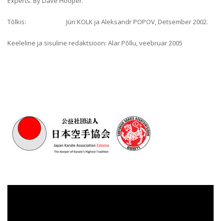
Experts. By Dave Hooper.
Tõlkis: Jüri KOLK ja Aleksandr POPOV, Detsember 2002.
Keeleline ja sisuline redaktsioon: Alar Põllu, veebruar 2005
Videoesitaja