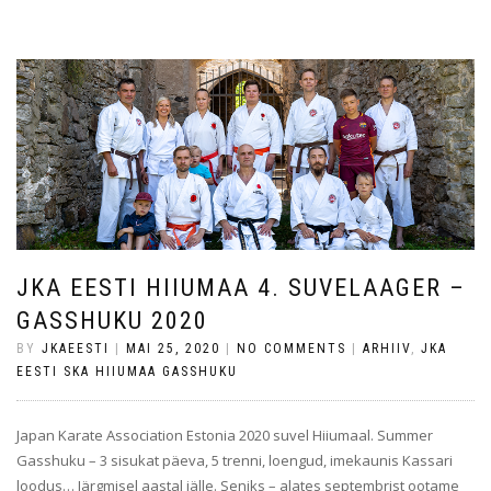
JKA EESTI HIIUMAA 4. SUVELAAGER –
GASSHUKU 2020
BY
JKAEESTI
|
MAI 25, 2020
|
NO COMMENTS
|
ARHIIV
,
JKA
EESTI SKA HIIUMAA GASSHUKU
Japan Karate Association Estonia 2020 suvel Hiiumaal. Summer
Gasshuku – 3 sisukat päeva, 5 trenni, loengud, imekaunis Kassari
loodus… Järgmisel aastal jälle. Seniks – alates septembrist ootame